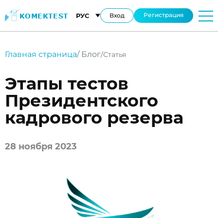
Регистрация
KOMEKTEST
РУС
Вход
Главная страница
/ Блог
/Статья
Добрый день!
Этапы тестов
Чем мы можем вам помочь?
Президентского
кадрового резерва
Оставить заявку
28 ноября 2023
Написать на WhatsApp