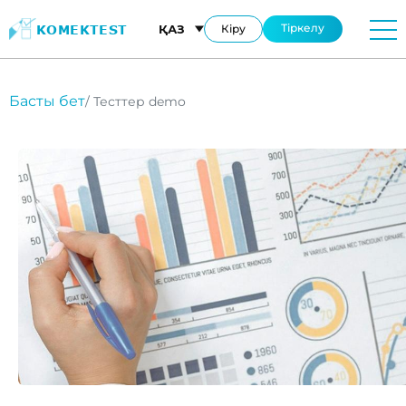
Тіркелу
KOMEKTEST
ҚАЗ
Кіру
Басты бет
/ Тесттер demo
Добрый день!
Чем мы можем вам помочь?
Өтінім қалдыру
Написать на WhatsApp