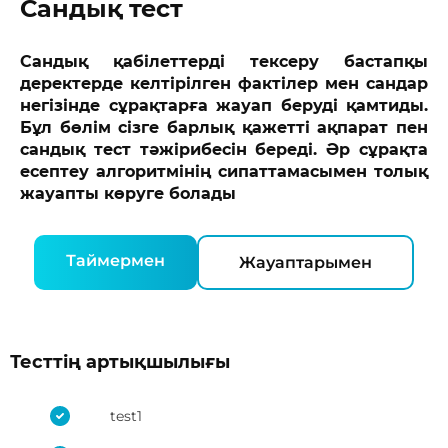
Сандық тест
Сандық қабілеттерді тексеру бастапқы
деректерде келтірілген фактілер мен сандар
негізінде сұрақтарға жауап беруді қамтиды.
Бұл бөлім сізге барлық қажетті ақпарат пен
сандық тест тәжірибесін береді. Әр сұрақта
есептеу алгоритмінің сипаттамасымен толық
жауапты көруге болады
Таймермен
Жауаптарымен
Тесттің артықшылығы
test1