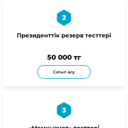
2
Президенттік резерв тесттері
50 000 тг
Сатып алу
3
«Мемқызмет» тесттері