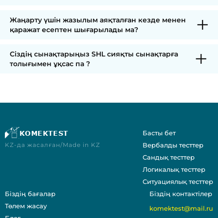
Жаңарту үшін жазылым аяқталған кезде менен
қаражат есептен шығарылады ма?
Сіздің сынақтарыңыз SHL сияқты сынақтарға
толығымен ұқсас па ?
KOMEKTEST
Басты бет
KZ-да жасалған/Made in KZ
Вербалды тесттер
Сандық тесттер
Логикалық тесттер
Ситуациялық тесттер
Біздің бағалар
Біздің контактілер
Төлем жасау
komektest@mail.ru